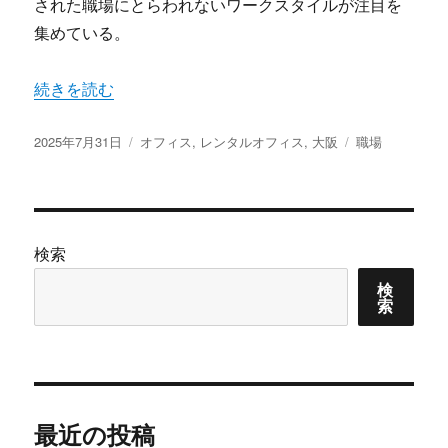
された職場にとらわれないワークスタイルが注目を
集めている。
“大阪で進化するワークスタイル多様化時代のレンタルオ
続きを読む
投
カ
タ
2025年7月31日
オフィス
,
レンタルオフィス
,
大阪
職場
稿
テ
グ
日:
ゴ
リ
ー
検索
検
索
最近の投稿