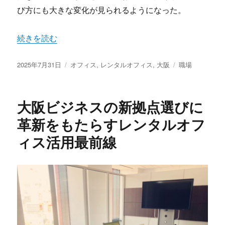
び方にも大きな変化が見られるようになった。
“大阪で広がる新しい働き方のカタチレンタルオフィスが
続きを読む
投
カ
タ
2025年7月31日
オフィス
,
レンタルオフィス
,
大阪
職場
稿
テ
グ
日:
ゴ
リ
大阪ビジネスの新拠点選びに
ー
革新をもたらすレンタルオフ
ィス活用最前線