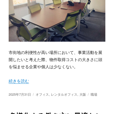
市街地の利便性が高い場所において、事業活動を展
開したいと考えた際、物件取得コストの大きさに頭
を悩ませる企業や個人は少なくない。
“大阪ビジネスの新拠点選びに革新をもたらすレンタルオフ
続きを読む
投
カ
タ
2025年7月31日
オフィス
,
レンタルオフィス
,
大阪
職場
稿
テ
グ
日:
ゴ
リ