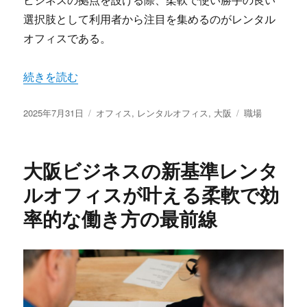
ビジネスの拠点を設ける際、柔軟で使い勝手の良い
選択肢として利用者から注目を集めるのがレンタル
オフィスである。
“多様化する働き方に最適なレンタルオフィス大阪で実現
続きを読む
投
カ
タ
2025年7月31日
オフィス
,
レンタルオフィス
,
大阪
職場
稿
テ
グ
日:
ゴ
リ
大阪ビジネスの新基準レンタ
ー
ルオフィスが叶える柔軟で効
率的な働き方の最前線