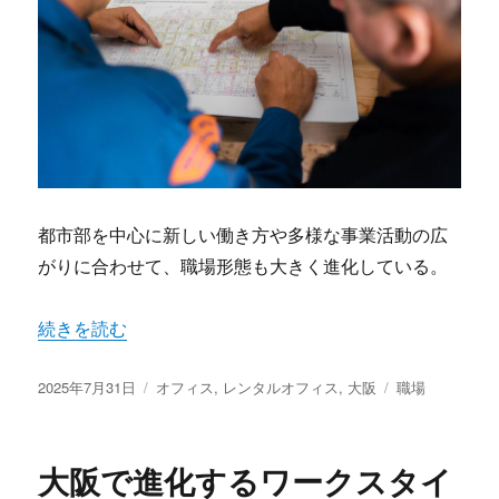
都市部を中心に新しい働き方や多様な事業活動の広
がりに合わせて、職場形態も大きく進化している。
“大阪ビジネスの新基準レンタルオフィスが叶える柔軟で
続きを読む
投
カ
タ
2025年7月31日
オフィス
,
レンタルオフィス
,
大阪
職場
稿
テ
グ
日:
ゴ
リ
大阪で進化するワークスタイ
ー